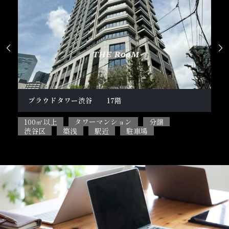


プラウドタワー渋谷 17階
柿
100㎡以上
タワーマンション
分譲
10
渋谷区
築浅
駅近
駐車場
目