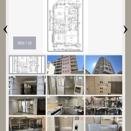
‹
›
間取り図