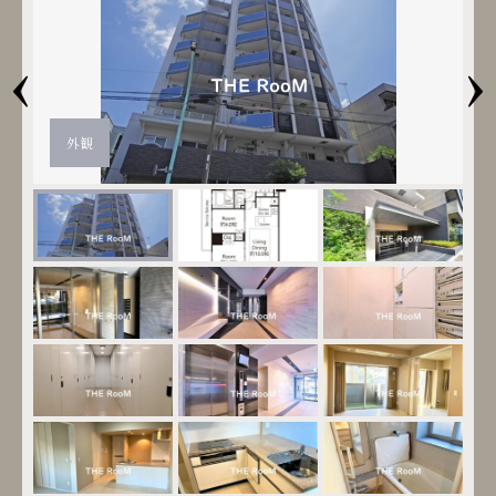
‹
›
外観