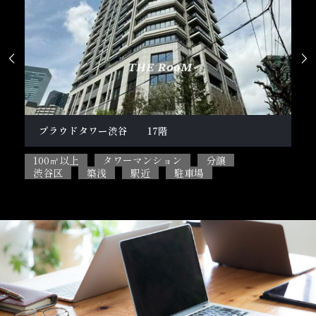


柿の木坂１丁目戸建
100㎡以上
5SLDK
ペット相談可能
目黒区
閑静な住宅街
駐車場