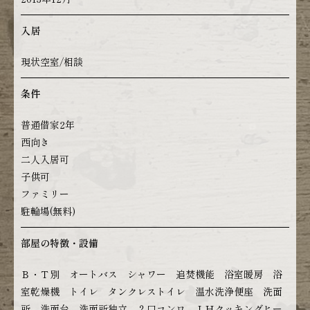
入居
現状空室/相談
条件
普通借家2年
西向き
二人入居可
子供可
ファミリー
駐輪場(無料)
部屋の特徴・設備
Ｂ・Ｔ別 オートバス シャワー 追焚機能 浴室暖房 浴
室乾燥機 トイレ タンクレストイレ 温水洗浄便座 洗面
所 洗面台 洗面所独立 ２口コンロ ＩＨクッキングヒー