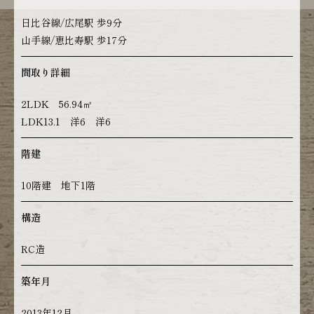
日比谷線/広尾駅 歩9分
山手線/恵比寿駅 歩17分
間取り詳細
2LDK 56.94㎡
LDK13.1 洋6 洋6
階建
10階建 地下1階
構造
RC造
築年月
2013年12月