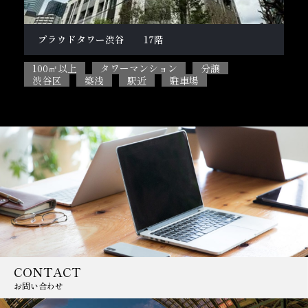
柿の木坂１丁目戸建
テ
100㎡以上
5SLDK
ペット相談可能
2L
目黒区
閑静な住宅街
駐車場
CONTACT
お問い合わせ