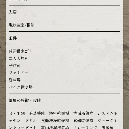
入居
現状空室/相談
条件
普通借家2年
二人入居可
子供可
ファミリー
駐車場
バイク置き場
部屋の特徴・設備
Ｂ・Ｔ別 追焚機能 浴室乾燥機 洗面所独立 システムキ
ッチン グリル 食器洗浄乾燥機 食器乾燥機 ウォークイ
ンクローゼット 室内洗濯機置場 フローリング 床暖房