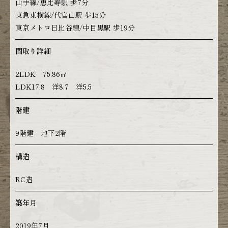
山手線/恵比寿駅 歩7分
東急東横線/代官山駅 歩15分
東京メトロ日比谷線/中目黒駅 歩19分
間取り詳細
2LDK 75.86㎡
LDK17.8 洋8.7 洋5.5
階建
9階建 地下2階
構造
RC造
築年月
2019年7月