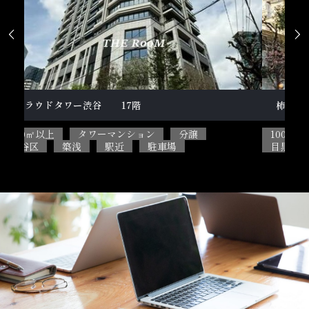


柿の木坂１丁目戸建
テ
100㎡以上
5SLDK
ペット相談可能
2L
目黒区
閑静な住宅街
駐車場