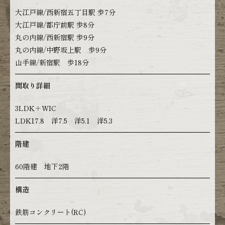
大江戸線/西新宿五丁目駅 歩7分
大江戸線/都庁前駅 歩8分
丸の内線/西新宿駅 歩9分
丸の内線/中野坂上駅 歩9分
山手線/新宿駅 歩18分
間取り詳細
3LDK＋WIC
LDK17.8 洋7.5 洋5.1 洋5.3
階建
60階建 地下2階
構造
鉄筋コンクリート(RC)