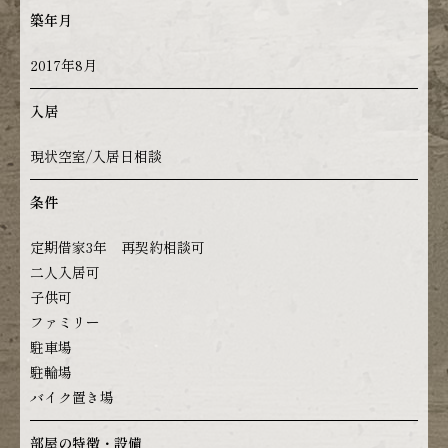
築年月
2017年8月
入居
現状空室/入居日相談
条件
定期借家3年 再契約相談可
二人入居可
子供可
ファミリー
駐車場
駐輪場
バイク置き場
部屋の特徴・設備