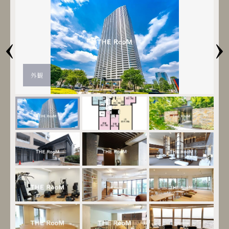
‹
›
外観