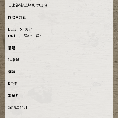
日比谷線/広尾駅 歩11分
間取り詳細
LDK 57.01㎡
DK13.1 洋5.2 洋6
階建
14階建
構造
RC造
築年月
2019年10月