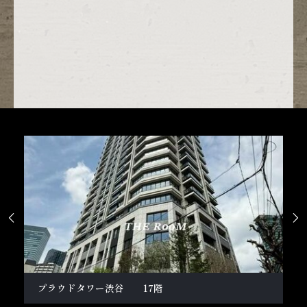


柿の木坂１丁目戸建
テ