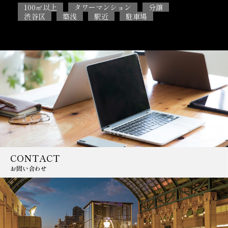
100㎡以上
5SLDK
ペット相談可能
2L
目黒区
閑静な住宅街
駐車場
CONTACT
お問い合わせ