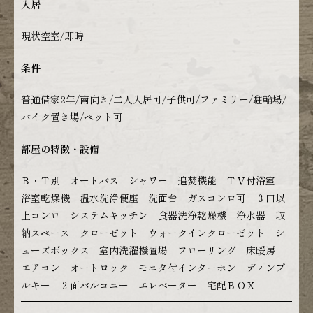
入居
現状空室/即時
条件
普通借家2年/南向き/二人入居可/子供可/ファミリー/駐輪場/
バイク置き場/ペット可
部屋の特徴・設備
Ｂ・Ｔ別 オートバス シャワー 追焚機能 ＴＶ付浴室
浴室乾燥機 温水洗浄便座 洗面台 ガスコンロ可 ３口以
上コンロ システムキッチン 食器洗浄乾燥機 浄水器 収
納スペース クローゼット ウォークインクローゼット シ
ューズボックス 室内洗濯機置場 フローリング 床暖房
エアコン オートロック モニタ付インターホン ディンプ
ルキー ２面バルコニー エレベーター 宅配ＢＯＸ