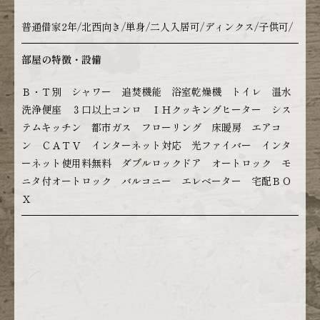
普通借家2年/北西向き/単身/二人入居可/ディンクス/子供可/
部屋の特徴・設備
Ｂ・Ｔ別 シャワー 追焚機能 浴室乾燥機 トイレ 温水
洗浄便座 ３口以上コンロ ＩＨクッキングヒーター シス
テムキッチン 都市ガス フローリング 床暖房 エアコ
ン ＣＡＴＶ インターネット対応 光ファイバー インタ
ーネット使用料無料 ダブルロックドア オートロック モ
ニタ付オートロック バルコニー エレベーター 宅配ＢＯ
Ｘ