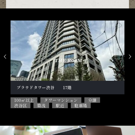


柿の木坂１丁目戸建
テ
100㎡以上
5SLDK
ペット相談可能
2L
目黒区
閑静な住宅街
駐車場