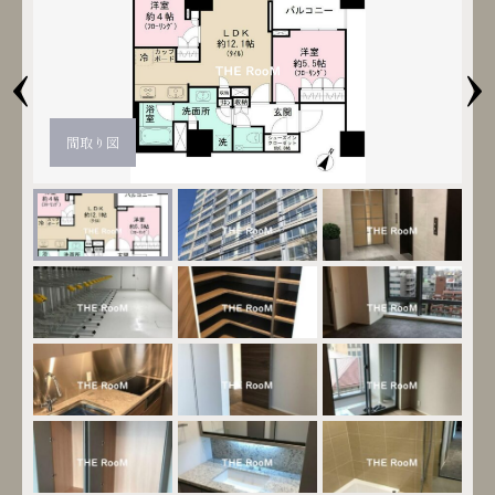
‹
›
間取り図