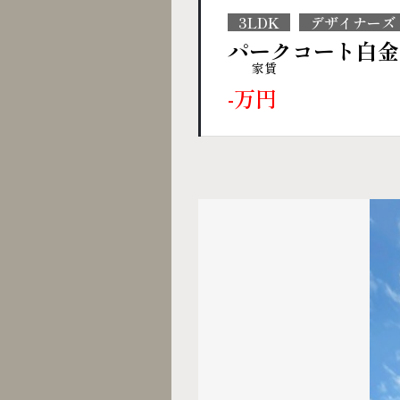
3LDK
デザイナーズ
パークコート白
家賃
-万円