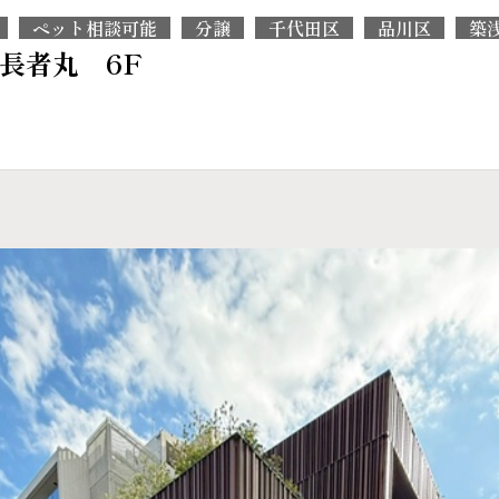
ペット相談可能
分譲
千代田区
品川区
築
金長者丸 6F