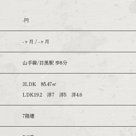
-円
-ヶ月 / -ヶ月
山手線/目黒駅 歩8分
3LDK 85.47㎡
LDK19.2 洋7 洋5 洋4.6
7階建