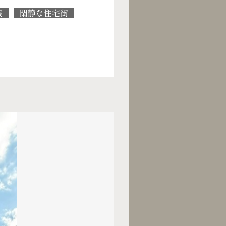
浅
閑静な住宅街