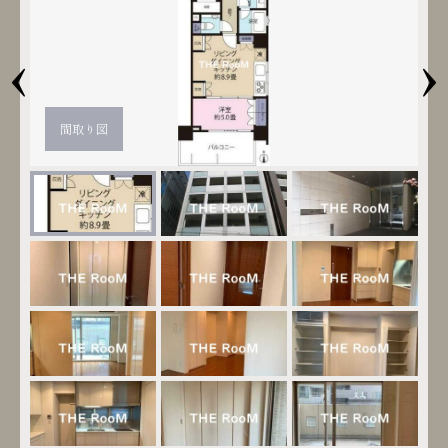
‹
›
間取り図