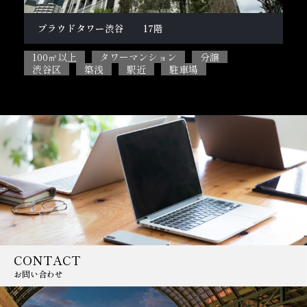
柿の木坂１丁目戸建
テ
100㎡以上
5SLDK
ペット相談可能
2L
目黒区
閑静な住宅街
駐車場
CONTACT
お問い合わせ