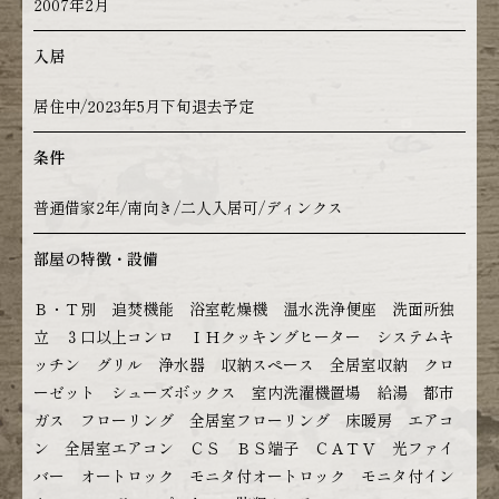
2007年2月
入居
居住中/2023年5月下旬退去予定
条件
普通借家2年/南向き/二人入居可/ディンクス
部屋の特徴・設備
Ｂ・Ｔ別 追焚機能 浴室乾燥機 温水洗浄便座 洗面所独
立 ３口以上コンロ ＩＨクッキングヒーター システムキ
ッチン グリル 浄水器 収納スペース 全居室収納 クロ
ーゼット シューズボックス 室内洗濯機置場 給湯 都市
ガス フローリング 全居室フローリング 床暖房 エアコ
ン 全居室エアコン ＣＳ ＢＳ端子 ＣＡＴＶ 光ファイ
バー オートロック モニタ付オートロック モニタ付イン