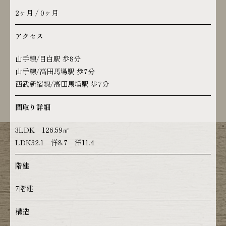
2ヶ月 / 0ヶ月
アクセス
山手線/目白駅 歩8分
山手線/高田馬場駅 歩7分
西武新宿線/高田馬場駅 歩7分
間取り詳細
3LDK 126.59㎡
LDK32.1 洋8.7 洋11.4
階建
7階建
構造