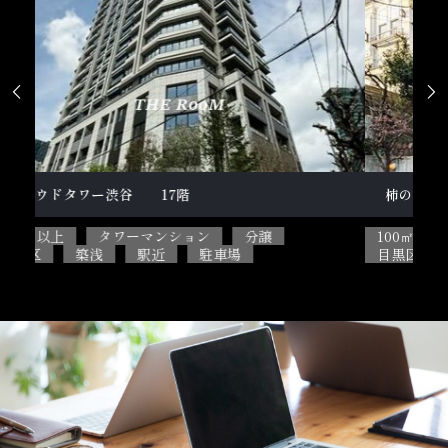


柿の木坂１丁目戸建
テ
100㎡以上
5SLDK
ペット相談可能
2L
目黒区
閑静な住宅街
駐車場