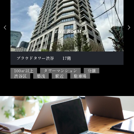


柿の木坂１丁目戸建
100㎡以上
5SLDK
ペット相談可能
2
目黒区
閑静な住宅街
駐車場