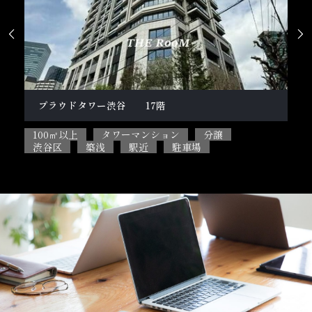


柿の木坂１丁目戸建
テ
100㎡以上
5SLDK
ペット相談可能
2L
目黒区
閑静な住宅街
駐車場