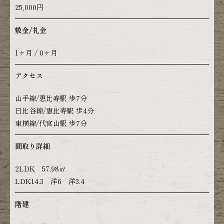
25,000円
敷金/礼金
1ヶ月 / 0ヶ月
アクセス
山手線/恵比寿駅 歩7分
日比谷線/恵比寿駅 歩4分
東横線/代官山駅 歩7分
間取り詳細
2LDK 57.98㎡
LDK14.3 洋6 洋3.4
階建