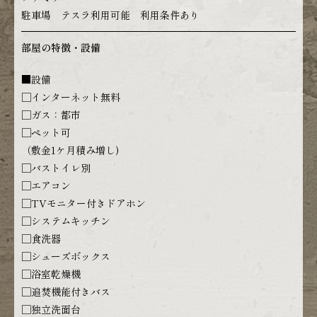
駐車場 テスラ利用可能 利用条件あり
部屋の特徴・設備
■設備
□インターネット無料
□ガス：都市
□ペット可
（敷金1ケ月積み増し)
□バストイレ別
□エアコン
□TVモニター付きドアホン
□システムキッチン
□食洗器
□シューズボックス
□浴室乾燥機
□追焚機能付きバス
□独立洗面台