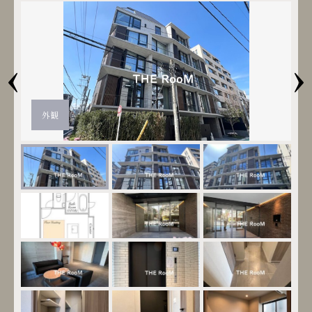
‹
›
外観