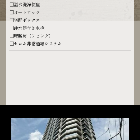
□温水洗浄便座
□オートロック
□宅配ボックス
□浄水器付き水栓
□床暖房（リビング）
□セコム非常通報システム