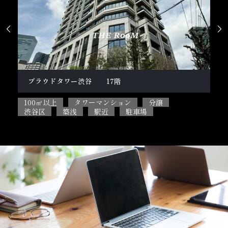


柿の木坂１丁目戸建
100㎡以上
5SLDK
ペット相談可能
目黒区
閑静な住宅街
駐車場