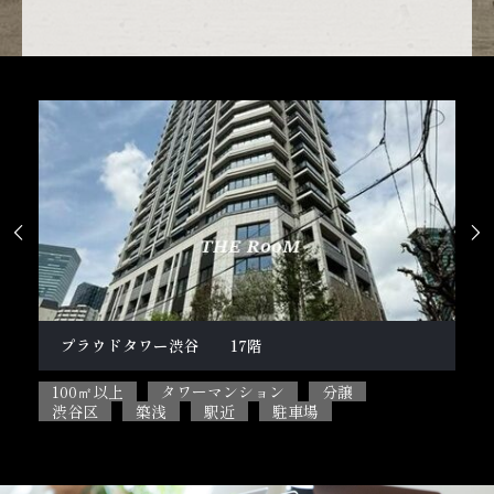


柿の木坂１丁目戸建
100㎡以上
5SLDK
ペット相談可能
2
目黒区
閑静な住宅街
駐車場