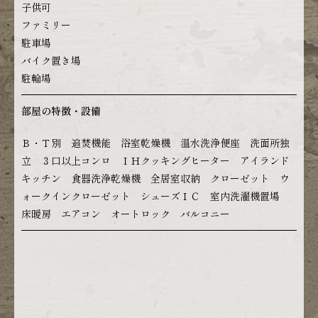
子供可
ファミリー
駐車場
バイク置き場
駐輪場
部屋の特徴・設備
Ｂ・Ｔ別 追焚機能 浴室乾燥機 温水洗浄便座 洗面所独
立 ３口以上コンロ ＩＨクッキングヒーター アイランド
キッチン 食器洗浄乾燥機 全居室収納 クローゼット ウ
ォークインクローゼット シューズＩＣ 室内洗濯機置場
床暖房 エアコン オートロック バルコニー