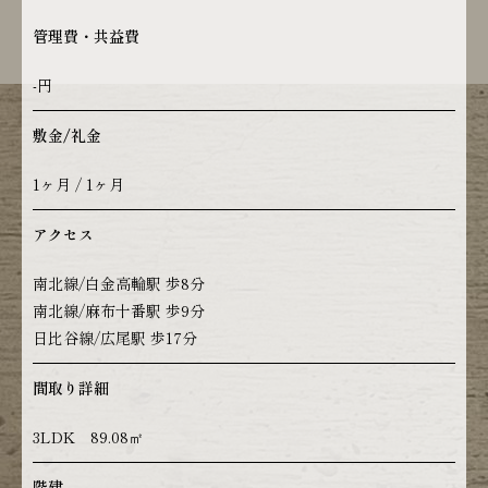
管理費・共益費
-円
敷金/礼金
1ヶ月 / 1ヶ月
アクセス
南北線/白金高輪駅 歩8分
南北線/麻布十番駅 歩9分
日比谷線/広尾駅 歩17分
間取り詳細
3LDK 89.08㎡
階建