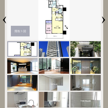
‹
›
間取り図