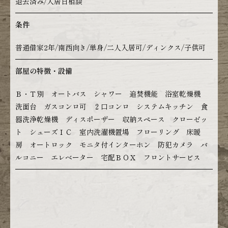
退去済み/入居日相談
条件
普通借家2年/南西向き/単身/二人入居可/ディンクス/子供可
部屋の特徴・設備
Ｂ・Ｔ別 オートバス シャワー 追焚機能 浴室乾燥機
洗面台 ガスコンロ可 ２口コンロ システムキッチン 食
器洗浄乾燥機 ディスポーザー 収納スペース クローゼッ
ト シューズＩＣ 室内洗濯機置場 フローリング 床暖
房 オートロック モニタ付インターホン 防犯カメラ バ
ルコニー エレベーター 宅配ＢＯＸ フロントサービス