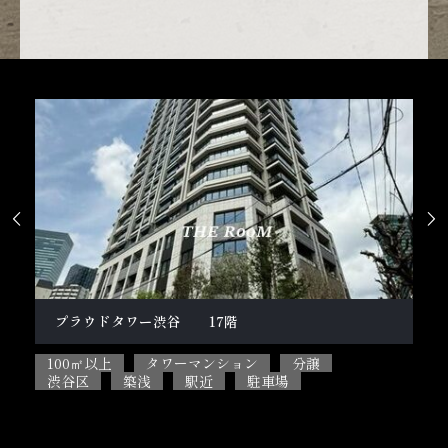


柿の木坂１丁目戸建
100㎡以上
5SLDK
ペット相談可能
目黒区
閑静な住宅街
駐車場