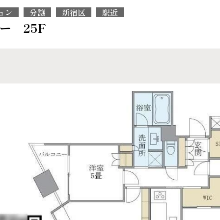
ョン
分譲
新宿区
駅近
ー 25F