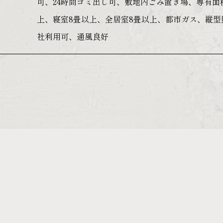
可、24時間ゴミ出し可、敷地内ごみ置き場、専有面積
上、寝室8畳以上、全居室8畳以上、都市ガス、縦
社利用可、通風良好