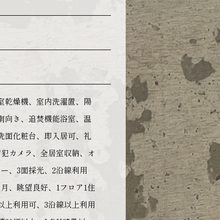
室乾燥機、室内洗濯置、陽
南向き、追焚機能浴室、温
洗面化粧台、即入居可、礼
防犯カメラ、全居室収納、オ
ー、3面採光、2沿線利用
月、眺望良好、1フロア1住
以上利用可、3沿線以上利用