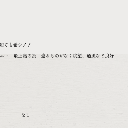
辺でも希少！！
面バルコニー 最上階の為 遮るものがなく眺望、通風など良好
なし