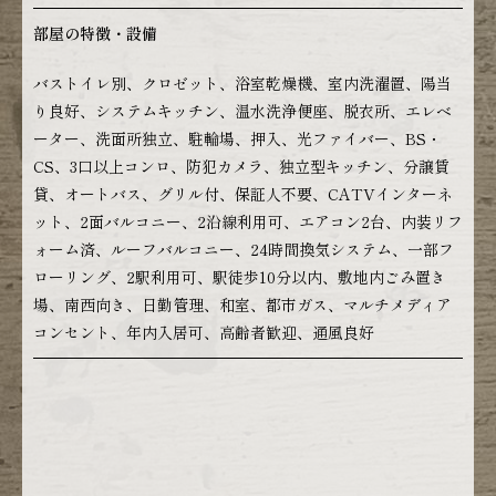
部屋の特徴・設備
バストイレ別、クロゼット、浴室乾燥機、室内洗濯置、陽当
り良好、システムキッチン、温水洗浄便座、脱衣所、エレベ
ーター、洗面所独立、駐輪場、押入、光ファイバー、BS・
CS、3口以上コンロ、防犯カメラ、独立型キッチン、分譲賃
貸、オートバス、グリル付、保証人不要、CATVインターネ
ット、2面バルコニー、2沿線利用可、エアコン2台、内装リフ
ォーム済、ルーフバルコニー、24時間換気システム、一部フ
ローリング、2駅利用可、駅徒歩10分以内、敷地内ごみ置き
場、南西向き、日勤管理、和室、都市ガス、マルチメディア
コンセント、年内入居可、高齢者歓迎、通風良好