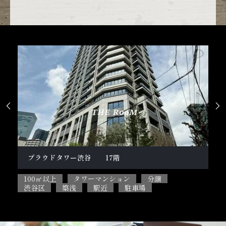


柿の木坂１丁目戸建
100㎡以上
5SLDK
ペット相談可能
目黒区
閑静な住宅街
駐車場