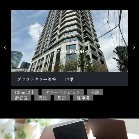


柿の木坂１丁目戸建
テ
100㎡以上
5SLDK
ペット相談可能
2L
目黒区
閑静な住宅街
駐車場