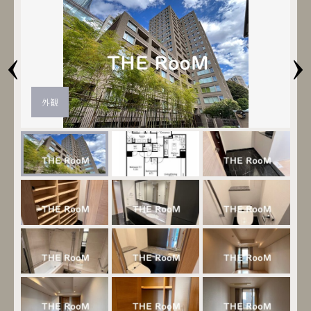
‹
›
外観