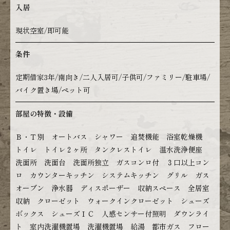
入居
現状空室/即可能
条件
定期借家3年/南向き/二人入居可/子供可/ファミリー/駐車場/
バイク置き場/ペット可
部屋の特徴・設備
Ｂ・Ｔ別 オートバス シャワー 追焚機能 浴室乾燥機
トイレ トイレ２ヶ所 タンクレストイレ 温水洗浄便座
洗面所 洗面台 洗面所独立 ガスコンロ付 ３口以上コン
ロ カウンターキッチン システムキッチン グリル ガス
オーブン 浄水器 ディスポーザー 収納スペース 全居室
収納 クローゼット ウォークインクローゼット シューズ
ボックス シューズＩＣ 人感センサー付照明 ダウンライ
ト 室内洗濯機置場 洗濯機置場 給湯 都市ガス フロー