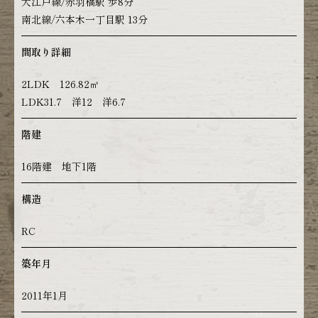
大江戸線/赤羽橋駅 歩8分
南北線/六本木一丁目駅 13分
間取り詳細
2LDK 126.82㎡
LDK31.7 洋12 洋6.7
階建
16階建 地下1階
構造
RC
築年月
2011年1月