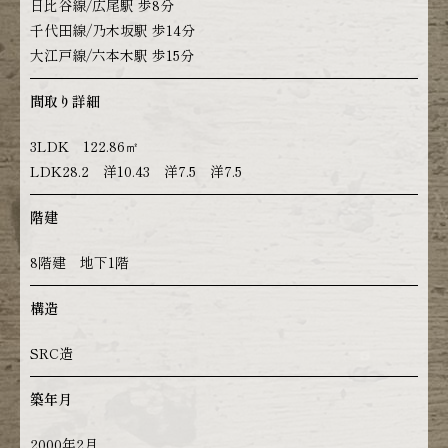
日比谷線/広尾駅 歩8分
千代田線/乃木坂駅 歩14分
大江戸線/六本木駅 歩15分
間取り詳細
3LDK 122.86㎡
LDK28.2 洋10.43 洋7.5 洋7.5
階建
8階建 地下1階
構造
SRC造
築年月
2000年2月