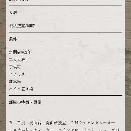
入居
現状空室/即時
条件
定期借家3年
二人入居可
子供可
ファミリー
駐車場
バイク置き場
部屋の特徴・設備
Ｂ・Ｔ別 洗面台 洗面所独立 ＩＨクッキングヒーター
システムキッチン ウォークインクローゼット シューズボ