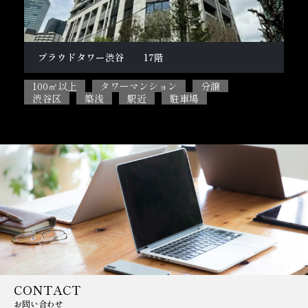
柿の木坂１丁目戸建
テ
100㎡以上
5SLDK
ペット相談可能
2L
目黒区
閑静な住宅街
駐車場
CONTACT
お問い合わせ