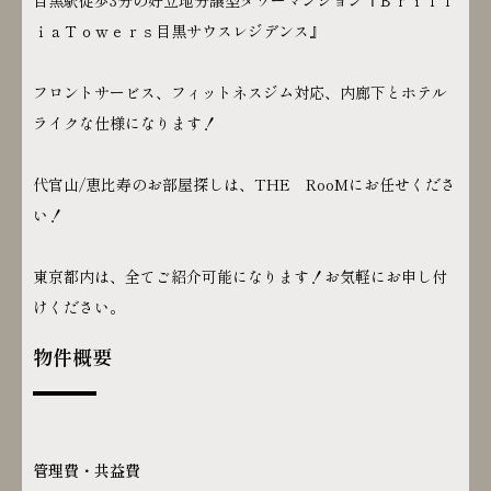
目黒駅徒歩3分の好立地分譲型タワーマンション『Ｂｒｉｌｌ
ｉａＴｏｗｅｒｓ目黒サウスレジデンス』
フロントサービス、フィットネスジム対応、内廊下とホテル
ライクな仕様になります！
代官山/恵比寿のお部屋探しは、THE RooMにお任せくださ
い！
東京都内は、全てご紹介可能になります！お気軽にお申し付
けください。
物件概要
管理費・共益費