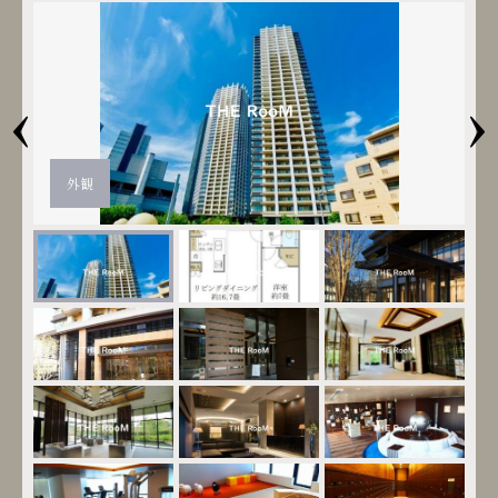
‹
›
外観