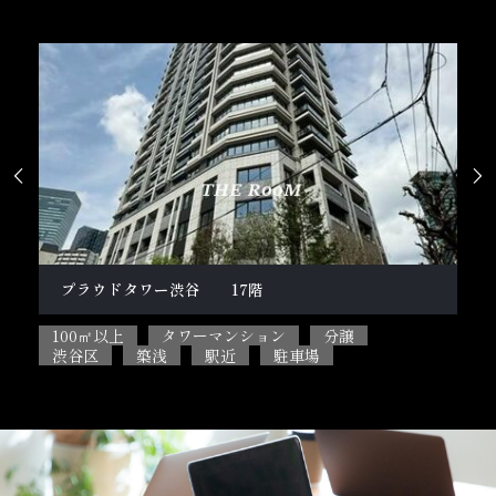


柿の木坂１丁目戸建
テ
100㎡以上
5SLDK
ペット相談可能
2L
目黒区
閑静な住宅街
駐車場