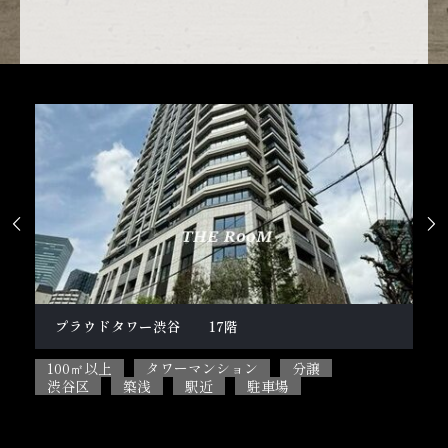


柿の木坂１丁目戸建
100㎡以上
5SLDK
ペット相談可能
目黒区
閑静な住宅街
駐車場