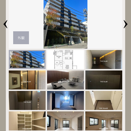
‹
›
外観