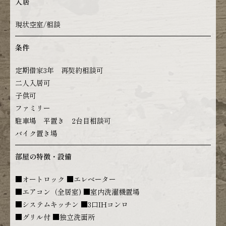
入居
現状空室/相談
条件
定期借家3年 再契約相談可
二人入居可
子供可
ファミリー
駐車場 平置き 2台目相談可
バイク置き場
部屋の特徴・設備
■オートロック ■エレベーター
■エアコン（全居室) ■室内洗濯機置場
■システムキッチン ■3口IHコンロ
■グリル付 ■独立洗面所