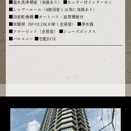
■温水洗浄便座（各階あり） ■モニター付インターホン
■シャワールーム（4階浴室とは別に各階あり）
■浴室乾燥機 ■オートバス・追焚機能付
■床暖房（5FのLDKを除く全居室） ■浄水器
■クローゼット（全居室） ■シューズボックス
■バルコニー ■宅配BOX