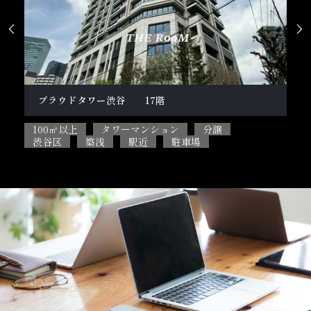


柿の木坂１丁目戸建
テ
100㎡以上
5SLDK
ペット相談可能
2L
目黒区
閑静な住宅街
駐車場