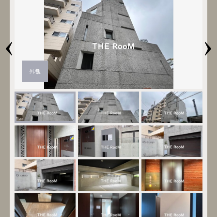
‹
›
外観