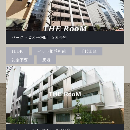
パークハビオ平河町 201号室
1LDK
ペット相談可能
千代田区
礼金不要
駅近