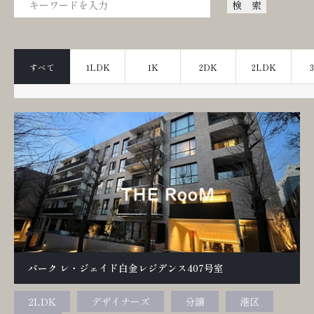
すべて
1LDK
1K
2DK
2LDK
パーク レ・ジェイド白金レジデンス407号室
2LDK
デザイナーズ
分譲
港区