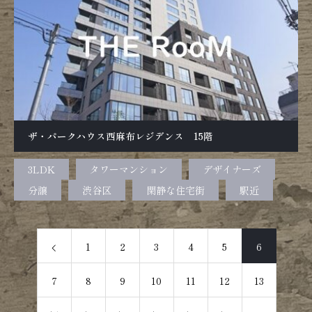
ザ・パークハウス西麻布レジデンス 15階
3LDK
タワーマンション
デザイナーズ
分譲
渋谷区
閑静な住宅街
駅近
1
2
3
4
5
6
7
8
9
10
11
12
13