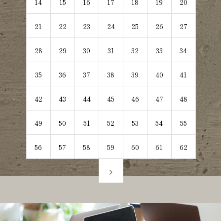
14
15
16
17
18
19
20
21
22
23
24
25
26
27
28
29
30
31
32
33
34
35
36
37
38
39
40
41
42
43
44
45
46
47
48
49
50
51
52
53
54
55
56
57
58
59
60
61
62