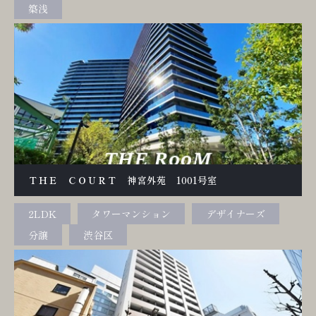
築浅
ＴＨＥ ＣＯＵＲＴ 神宮外苑 1001号室
2LDK
タワーマンション
デザイナーズ
分譲
渋谷区