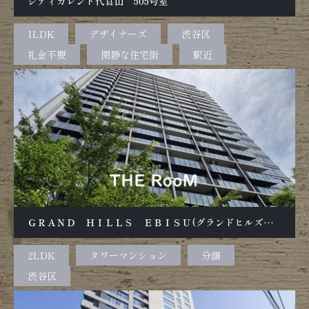
シティカレント代官山 505号室
1LDK
デザイナーズ
渋谷区
礼金不要
閑静な住宅街
駅近
ＧＲＡＮＤ ＨＩＬＬＳ ＥＢＩＳＵ(グランドヒルズ恵比寿) 1106号室
2LDK
タワーマンション
分譲
渋谷区