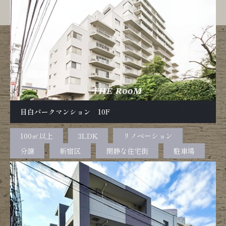
目白パークマンション 10F
100㎡以上
3LDK
リノベーション
分譲
新宿区
閑静な住宅街
駐車場