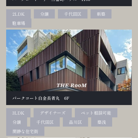
2LDK
分譲
千代田区
新築
駐車場
パークコート白金長者丸 6F
3LDK
デザイナーズ
ペット相談可能
分譲
千代田区
品川区
築浅
閑静な住宅街