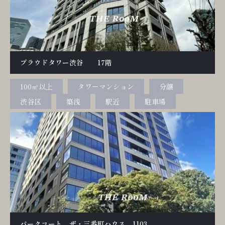
プラウドタワー渋谷 17階
100㎡以上
タワーマンション
分譲
渋谷区
築浅
駅近
駐車場
パークコート ザ・三番町ハウス 1103