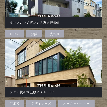
オープンレジデンシア恵比寿406
1LDK
分譲
渋谷区
リジェ代々木上原テラス 3F
2LDK
デザイナーズ
ルーフバルコニー