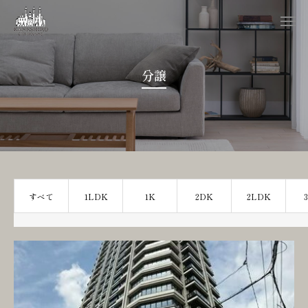
分譲
すべて
1LDK
1K
2DK
2LDK