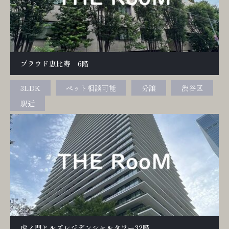
プラウド恵比寿 6階
3LDK
ペット相談可能
分譲
渋谷区
駅近
虎ノ門ヒルズレジデンシャルタワー32階