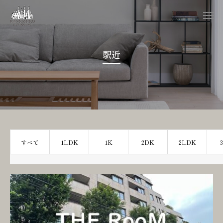
駅近
すべて
1LDK
1K
2DK
2LDK