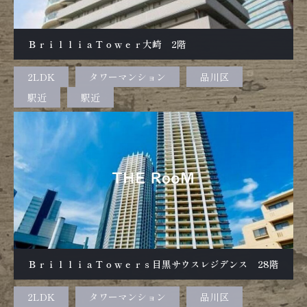
ＢｒｉｌｌｉａＴｏｗｅｒ大崎 2階
2LDK
タワーマンション
品川区
駅近
駅近
ＢｒｉｌｌｉａＴｏｗｅｒｓ目黒サウスレジデンス 28階
2LDK
タワーマンション
品川区