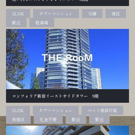
2LDK
タワーマンション
分譲
港区
駅近
駐車場
コンフォリア新宿イーストサイドタワー 9階
1LDK
タワーマンション
ペット相談可能
新宿区
礼金不要
駅近
駅近